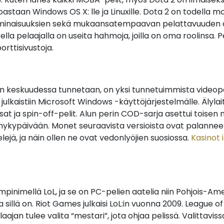
inoastaan Windows OS X: lle ja Linuxille. Dota 2 on todella 
n ominaisuuksien sekä mukaansatempaavan pelattavuuden ans
sella pelaajalla on useita hahmoja, joilla on oma roolinsa.
orttisivustoja.
ien keskuudessa tunnetaan, on yksi tunnetuimmista videopel
ulkaistiin Microsoft Windows -käyttöjärjestelmälle. Älylaitt
at ja spin-off-pelit. Alun perin COD-sarja asettui tois
n nykypäivään. Monet seuraavista versioista ovat palanne
jä, ja näin ollen ne ovat vedonlyöjien suosiossa.
Kasinot 
pinimellä LoL, ja se on PC-pelien aatelia niin Pohjois-Ame
a sillä on. Riot Games julkaisi LoL:in vuonna 2009. League o
jan tulee valita “mestari”, jota ohjaa pelissä. Valittavissa 