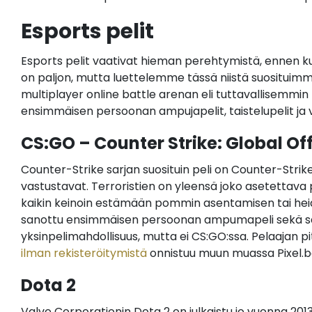
Esports pelit
Esports pelit vaativat hieman perehtymistä, ennen kuin
on paljon, mutta luettelemme tässä niistä suosituimm
multiplayer online battle arenan eli tuttavallisemmin M
ensimmäisen persoonan ampujapelit, taistelupelit ja v
CS:GO – Counter Strike: Global Of
Counter-Strike sarjan suosituin peli on Counter-Strike,
vastustavat. Terroristien on yleensä joko asetettava
kaikin keinoin estämään pommin asentamisen tai heidän
sanottu ensimmäisen persoonan ampumapeli sekä sarja
yksinpelimahdollisuus, mutta ei CS:GO:ssa. Pelaajan p
ilman rekisteröitymistä
onnistuu muun muassa Pixel.be
Dota 2
Valve Corporationin Dota 2 on julkaistu jo vuonna 201