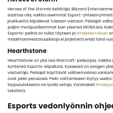
Heroes of the Stormin kehittäjä, Blizzard Entertainmen
saattaa olla, vaikka useimmat Esport-yhteisöryhmistä
joukkuetta kilpailevat toisiaan vastaan. Pelaajat valit
paljon monipuolisemmat kuin yleensä MOBA:ssa. Kaike
Esports-pelinä on tullut täyteen ja
ilmaiskierrokset
on
maailmanmestaruuskisoja ei järjestetä enää tänä vu
Hearthstone
Hearthstone on yksi osa Warcraft-pelisarjaa. Vaikka se
kyntensä Esports-kilpailuna. Kyseessä on sangen yksink
vastustaja. Pelaajat käyttävät valitsemaansa sankaria 
ovat pelin perusosia. Pelin voittamiseen löytyy useita 
lopputuloksesta voi lyödä vetoja. Varsinaiset
ilmaispy
tekstistä.
Esports vedonlyönnin ohjeet