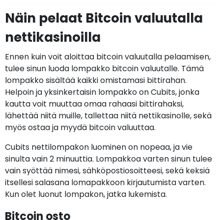
Näin pelaat Bitcoin valuutalla
nettikasinoilla
Ennen kuin voit aloittaa bitcoin valuutalla pelaamisen,
tulee sinun luoda lompakko bitcoin valuutalle. Tämä
lompakko sisältää kaikki omistamasi bittirahan.
Helpoin ja yksinkertaisin lompakko on Cubits, jonka
kautta voit muuttaa omaa rahaasi bittirahaksi,
lähettää niitä muille, tallettaa niitä nettikasinolle, sekä
myös ostaa ja myydä bitcoin valuuttaa.
Cubits nettilompakon luominen on nopeaa, ja vie
sinulta vain 2 minuuttia. Lompakkoa varten sinun tulee
vain syöttää nimesi, sähköpostiosoitteesi, sekä keksiä
itsellesi salasana lomapakkoon kirjautumista varten.
Kun olet luonut lompakon, jatka lukemista.
Bitcoin osto