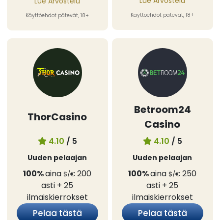
Lue Arvostelu
Lue Arvostelu
Käyttöehdot pätevät, 18+
Käyttöehdot pätevät, 18+
Betroom24
ThorCasino
Casino
4.10
/ 5
4.10
/ 5
Uuden pelaajan
Uuden pelaajan
100%
aina
200
100%
aina
250
$/€
$/€
asti
+ 25
asti
+ 25
ilmaiskierrokset
ilmaiskierrokset
Pelaa tästä
Pelaa tästä