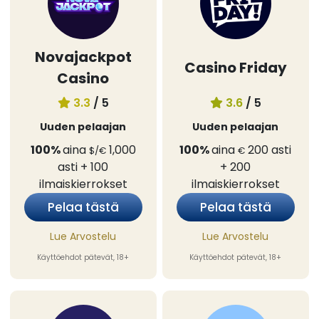
Novajackpot
Casino Friday
Casino
3.3
/ 5
3.6
/ 5
Uuden pelaajan
Uuden pelaajan
100%
aina
1,000
100%
aina
200
asti
$/€
€
asti
+ 100
+ 200
ilmaiskierrokset
ilmaiskierrokset
Pelaa tästä
Pelaa tästä
Lue Arvostelu
Lue Arvostelu
Käyttöehdot pätevät, 18+
Käyttöehdot pätevät, 18+