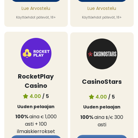
Lue Arvostelu
Lue Arvostelu
Käyttöehdot pätevät, 18+
Käyttöehdot pätevät, 18+
RocketPlay
CasinoStars
Casino
4.00
/ 5
4.00
/ 5
Uuden pelaajan
Uuden pelaajan
100%
aina
1,000
100%
aina
300
€
$/€
asti
+ 100
asti
ilmaiskierrokset