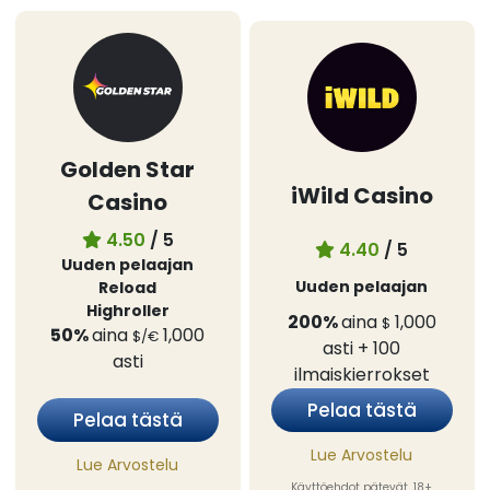
Golden Star
iWild Casino
Casino
4.50
/ 5
4.40
/ 5
Uuden pelaajan
Uuden pelaajan
Reload
Highroller
200%
aina
1,000
$
50%
aina
1,000
$/€
asti
+ 100
asti
ilmaiskierrokset
Pelaa tästä
Pelaa tästä
Lue Arvostelu
Lue Arvostelu
Käyttöehdot pätevät, 18+