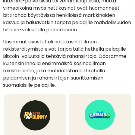
internet-palveluissa tai verkkokaupoissa, mutta
viimeaikoina myös nettikasinot ovat huomanneet
bittirahaa käyttävissä henkilöissä markkinoiden
kasvua ja haluavatkin tarjota pelaajille mahdollisuuden
bitcoin-valuutalla pelaamiseen.
Uusimmat sivustot eli nettikasinot ilman
rekisteröitymistä eivät tarjoa tällä hetkellä pelaajille
Bitcoin-valuutalla tehtäviä rahansiirtoja. Odotamme
kuitenkin innolla ensimmäistä kasinoa ilman
rekisteröintiä, joka mahdollistaa bittirahalla
pelaamisen ja rahansiirtojen suorittamisen
suomalaisille pelaajille.