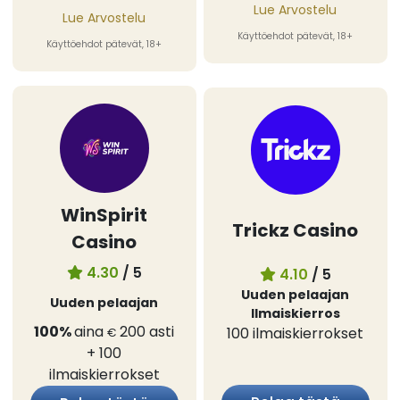
Lue Arvostelu
Lue Arvostelu
Käyttöehdot pätevät, 18+
Käyttöehdot pätevät, 18+
WinSpirit
Trickz Casino
Casino
4.30
/ 5
4.10
/ 5
Uuden pelaajan
Uuden pelaajan
Ilmaiskierros
100%
aina
200
asti
100
ilmaiskierrokset
€
+ 100
ilmaiskierrokset