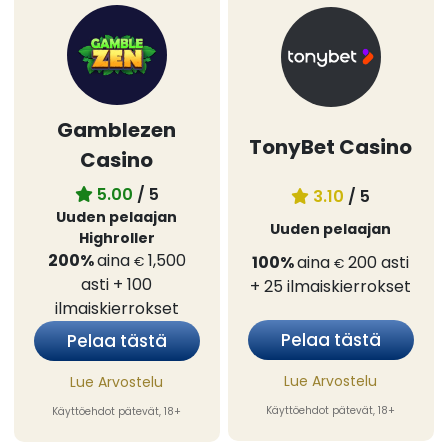
Gamblezen
TonyBet Casino
Casino
5.00
/ 5
3.10
/ 5
Uuden pelaajan
Uuden pelaajan
Highroller
200%
aina
1,500
100%
aina
200
asti
€
€
asti
+ 100
+ 25
ilmaiskierrokset
ilmaiskierrokset
Pelaa tästä
Pelaa tästä
Lue Arvostelu
Lue Arvostelu
Käyttöehdot pätevät, 18+
Käyttöehdot pätevät, 18+