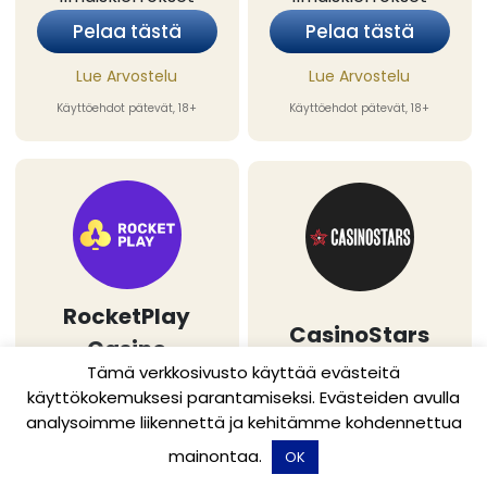
Pelaa tästä
Pelaa tästä
Lue Arvostelu
Lue Arvostelu
Käyttöehdot pätevät, 18+
Käyttöehdot pätevät, 18+
RocketPlay
CasinoStars
Casino
Tämä verkkosivusto käyttää evästeitä
4.00
/ 5
4.00
/ 5
käyttökokemuksesi parantamiseksi. Evästeiden avulla
analysoimme liikennettä ja kehitämme kohdennettua
Uuden pelaajan
Uuden pelaajan
mainontaa.
100%
aina
1,000
OK
100%
aina
300
€
$/€
asti
+ 100
asti