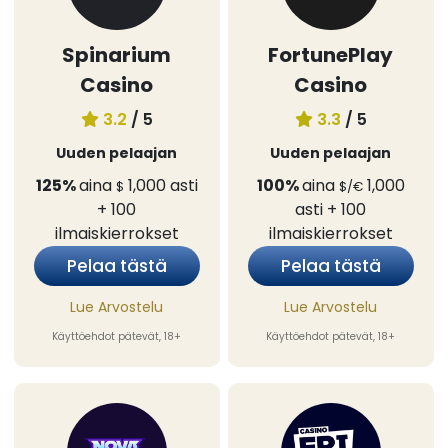
Spinarium
FortunePlay
Casino
Casino
3.2
/ 5
3.3
/ 5
Uuden pelaajan
Uuden pelaajan
125%
aina
1,000
asti
100%
aina
1,000
$
$/€
+ 100
asti
+ 100
ilmaiskierrokset
ilmaiskierrokset
Pelaa tästä
Pelaa tästä
Lue Arvostelu
Lue Arvostelu
Käyttöehdot pätevät, 18+
Käyttöehdot pätevät, 18+