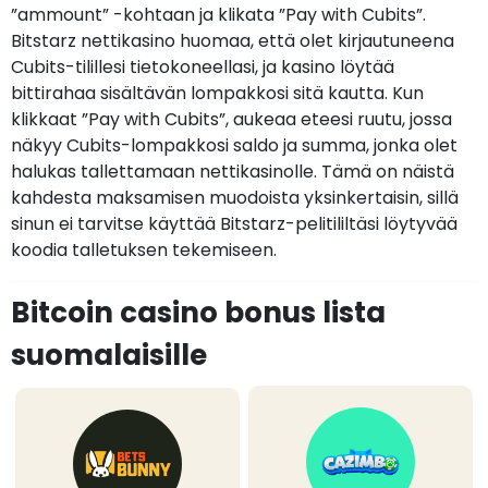
”ammount” -kohtaan ja klikata ”Pay with Cubits”.
Bitstarz nettikasino huomaa, että olet kirjautuneena
Cubits-tilillesi tietokoneellasi, ja kasino löytää
bittirahaa sisältävän lompakkosi sitä kautta. Kun
klikkaat ”Pay with Cubits”, aukeaa eteesi ruutu, jossa
näkyy Cubits-lompakkosi saldo ja summa, jonka olet
halukas tallettamaan nettikasinolle. Tämä on näistä
kahdesta maksamisen muodoista yksinkertaisin, sillä
sinun ei tarvitse käyttää Bitstarz-pelitililtäsi löytyvää
koodia talletuksen tekemiseen.
Bitcoin casino bonus lista
suomalaisille