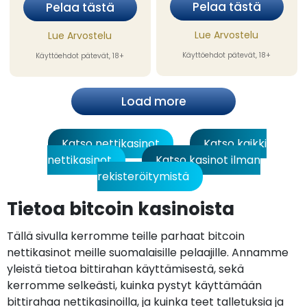
Pelaa tästä
Pelaa tästä
Lue Arvostelu
Lue Arvostelu
Käyttöehdot pätevät, 18+
Käyttöehdot pätevät, 18+
Load more
Katso nettikasinot
Katso kaikki
nettikasinot
Katso kasinot ilman
rekisteröitymistä
Tietoa bitcoin kasinoista
Tällä sivulla kerromme teille parhaat bitcoin
nettikasinot meille suomalaisille pelaajille. Annamme
yleistä tietoa bittirahan käyttämisestä, sekä
kerromme selkeästi, kuinka pystyt käyttämään
bittirahaa nettikasinoilla, ja kuinka teet talletuksia ja