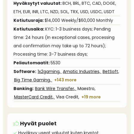
Hyväksytyt valuutat:
BCH, BRL, BTC, CAD, DOGE,
ETH, EUR, INR, LTC, NZD, SOL, TRX, USD, USDC, USDT
Kotiutusraja:
$14,000 Weekly/$60,000 Monthly
Kotiutusaika:
KYC: 1-3 business days; Pending
time: 24 hours (In exceptional cases, processing
and confirmation may take up to 72 hours);
Processing time: 3-7 business days;
Peliautomaatit:
5530
Software:
1x2gaming,
Amatic Industries,
BetSoft,
Big Time Gaming,
+143 more
Banking:
Bank Wire Transfer,
Maestro,
MasterCard Credit,
Visa Credit,
+19 more
Hyvät puolet
Hyväksyy useat valuutat kuten kryptot