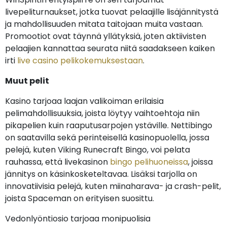
livepeliturnaukset, jotka tuovat pelaajille lisäjännitystä
ja mahdollisuuden mitata taitojaan muita vastaan.
Promootiot ovat täynnä yllätyksiä, joten aktiivisten
pelaajien kannattaa seurata niitä saadakseen kaiken
irti
live casino pelikokemuksestaan
.
Muut pelit
Kasino tarjoaa laajan valikoiman erilaisia
pelimahdollisuuksia, joista löytyy vaihtoehtoja niin
pikapelien kuin raaputusarpojen ystäville. Nettibingo
on saatavilla sekä perinteisellä kasinopuolella, jossa
pelejä, kuten Viking Runecraft Bingo, voi pelata
rauhassa, että livekasinon
bingo pelihuoneissa
, joissa
jännitys on käsinkosketeltavaa. Lisäksi tarjolla on
innovatiivisia pelejä, kuten miinaharava- ja crash-pelit,
joista Spaceman on erityisen suosittu.
Vedonlyöntiosio tarjoaa monipuolisia