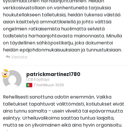
systemaattinen harhaanjohtaminen. Heidän
verkkosivustollaan on vanhentuneita tarjouksia
houkutellakseen talletuksia, heidän tukensa väistää
asian käsittelyä ammattikielellä ja johto välttää
ongelmien ratkaisemista huolimatta selvistä
todisteista harhaanjohtavasta mainonnasta. Minulla
on täydellinen sähköpostiketju, joka dokumentoi
heidän epäjohdonmukaisuuksiaan ja tunnustuksiaan.
Vastata
patrickmartinez1780
LCB Käyttäjä
7 huhtikuun 2025
Rehellisesti sanottuna odotin enemmän. Vaikka
talletukset tapahtuvat välittömästi, kotiutukset eivät
aina tunnu samalta – usein viiveitä tai epävarmuutta
esiintyy. Urheiluvalikoima saattaa tuntua laajalta,
mutta se on ylivoimainen eikä aina hyvin organisoitu.