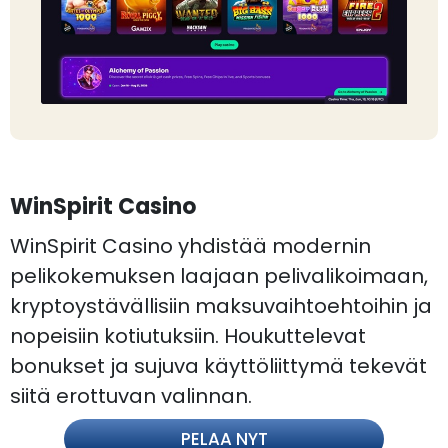
WinSpirit Casino
WinSpirit Casino yhdistää modernin
pelikokemuksen laajaan pelivalikoimaan,
kryptoystävällisiin maksuvaihtoehtoihin ja
nopeisiin kotiutuksiin. Houkuttelevat
bonukset ja sujuva käyttöliittymä tekevät
siitä erottuvan valinnan.
PELAA NYT