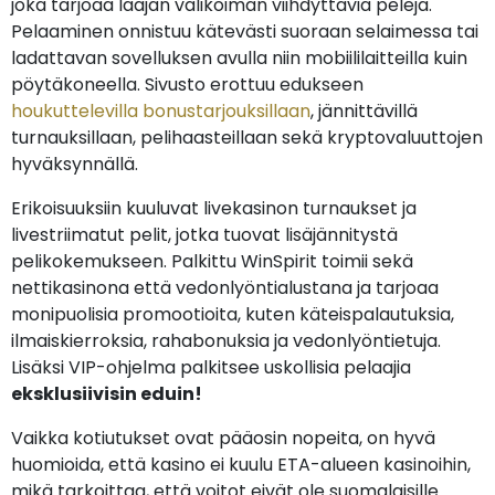
joka tarjoaa laajan valikoiman viihdyttäviä pelejä.
Pelaaminen onnistuu kätevästi suoraan selaimessa tai
ladattavan sovelluksen avulla niin mobiililaitteilla kuin
pöytäkoneella. Sivusto erottuu edukseen
houkuttelevilla bonustarjouksillaan
, jännittävillä
turnauksillaan, pelihaasteillaan sekä kryptovaluuttojen
hyväksynnällä.
Erikoisuuksiin kuuluvat livekasinon turnaukset ja
livestriimatut pelit, jotka tuovat lisäjännitystä
pelikokemukseen. Palkittu WinSpirit toimii sekä
nettikasinona että vedonlyöntialustana ja tarjoaa
monipuolisia promootioita, kuten käteispalautuksia,
ilmaiskierroksia, rahabonuksia ja vedonlyöntietuja.
Lisäksi VIP-ohjelma palkitsee uskollisia pelaajia
eksklusiivisin eduin!
Vaikka kotiutukset ovat pääosin nopeita, on hyvä
huomioida, että kasino ei kuulu ETA-alueen kasinoihin,
mikä tarkoittaa, että voitot eivät ole suomalaisille