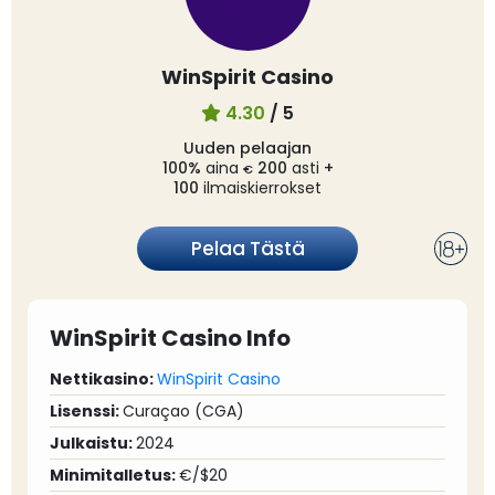
WinSpirit Casino
4.30
/ 5
Uuden pelaajan
100%
aina
200
asti
+
€
100
ilmaiskierrokset
Pelaa Tästä
WinSpirit Casino Info
Nettikasino:
WinSpirit Casino
Lisenssi:
Curaçao (CGA)
Julkaistu:
2024
Minimitalletus:
€/$20