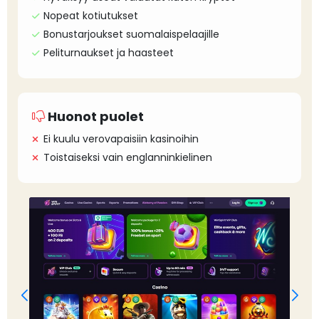
Nopeat kotiutukset
Bonustarjoukset suomalaispelaajille
Peliturnaukset ja haasteet
Huonot puolet
Ei kuulu verovapaisiin kasinoihin
Toistaiseksi vain englanninkielinen