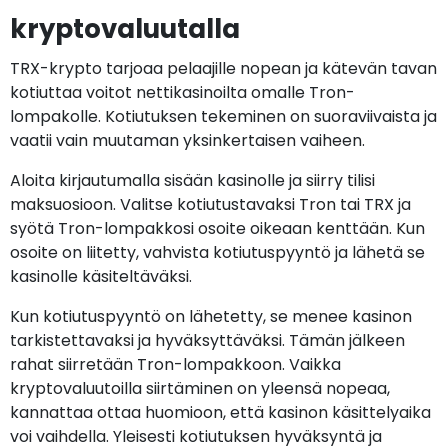
kryptovaluutalla
TRX-krypto tarjoaa pelaajille nopean ja kätevän tavan
kotiuttaa voitot nettikasinoilta omalle Tron-
lompakolle. Kotiutuksen tekeminen on suoraviivaista ja
vaatii vain muutaman yksinkertaisen vaiheen.
Aloita kirjautumalla sisään kasinolle ja siirry tilisi
maksuosioon. Valitse kotiutustavaksi Tron tai TRX ja
syötä Tron-lompakkosi osoite oikeaan kenttään. Kun
osoite on liitetty, vahvista kotiutuspyyntö ja lähetä se
kasinolle käsiteltäväksi.
Kun kotiutuspyyntö on lähetetty, se menee kasinon
tarkistettavaksi ja hyväksyttäväksi. Tämän jälkeen
rahat siirretään Tron-lompakkoon. Vaikka
kryptovaluutoilla siirtäminen on yleensä nopeaa,
kannattaa ottaa huomioon, että kasinon käsittelyaika
voi vaihdella. Yleisesti kotiutuksen hyväksyntä ja