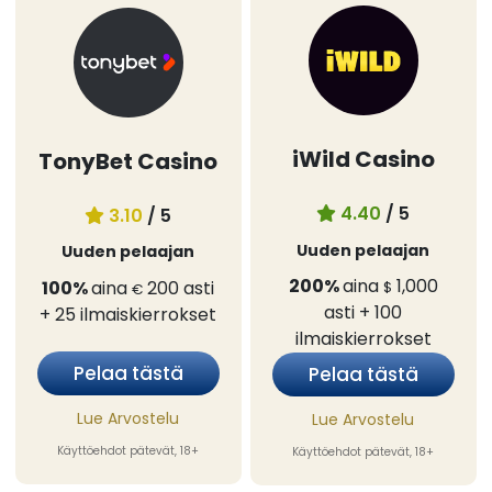
iWild Casino
TonyBet Casino
4.40
/ 5
3.10
/ 5
Uuden pelaajan
Uuden pelaajan
200%
aina
1,000
100%
aina
200
asti
$
€
asti
+ 100
+ 25
ilmaiskierrokset
ilmaiskierrokset
Pelaa tästä
Pelaa tästä
Lue Arvostelu
Lue Arvostelu
Käyttöehdot pätevät, 18+
Käyttöehdot pätevät, 18+