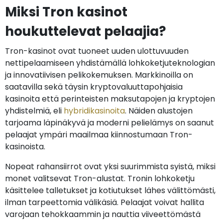
Miksi Tron kasinot
houkuttelevat pelaajia?
Tron-kasinot ovat tuoneet uuden ulottuvuuden
nettipelaamiseen yhdistämällä lohkoketjuteknologian
ja innovatiivisen pelikokemuksen. Markkinoilla on
saatavilla sekä täysin kryptovaluuttapohjaisia
kasinoita että perinteisten maksutapojen ja kryptojen
yhdistelmiä, eli
hybridikasinoita
. Näiden alustojen
tarjoama läpinäkyvä ja moderni pelielämys on saanut
pelaajat ympäri maailmaa kiinnostumaan Tron-
kasinoista.
Nopeat rahansiirrot ovat yksi suurimmista syistä, miksi
monet valitsevat Tron-alustat. Tronin lohkoketju
käsittelee talletukset ja kotiutukset lähes välittömästi,
ilman tarpeettomia välikäsiä. Pelaajat voivat hallita
varojaan tehokkaammin ja nauttia viiveettömästä