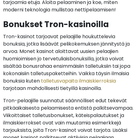
tarjoamia etuja. Aloita pelaaminen ja koe, miten
moderni teknologia mullistaa nettipelaamisen!
Bonukset Tron-kasinoilla
Tron-kasinot tarjoavat pelaajille houkuttelevia
bonuksia, jotka lisäävät pelikokemuksen jännitystä ja
arvoa. Monet kasinot aloittavat uusien pelaajien
huomioimisen jo tervetuliaisbonuksilla, jotka voivat
sisältää bonusrahaa ensimmäisiin talletuksiin tai jopa
kokonaisiin talletuspaketteihin. Vaikka täysin ilmaisia
bonuksia kuten
talletusvapaita ilmaiskierroksia
tarjotaan mahdollisesti tietyillä kasinoilla.
Tron-pelaajille suunnatut säännölliset edut tekevät
pitkäaikaisesta pelaamisesta entistä palkitsevampaa.
Viikoittaiset talletusbonukset, käteispalautukset ja
ilmaiskierrokset ovat vain muutamia esimerkkejä
tarjouksista, joita Tron-kasinot voivat tarjota. Lisäksi
monet kasinot palkitsevat aktiivisia pelaajiaan