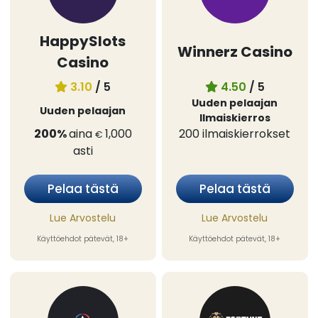
HappySlots
Winnerz Casino
Casino
3.10
/ 5
4.50
/ 5
Uuden pelaajan
Uuden pelaajan
Ilmaiskierros
200%
aina
1,000
200
ilmaiskierrokset
€
asti
Pelaa tästä
Pelaa tästä
Lue Arvostelu
Lue Arvostelu
Käyttöehdot pätevät, 18+
Käyttöehdot pätevät, 18+