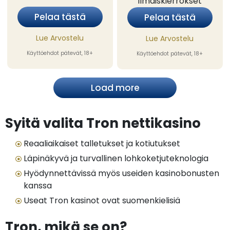
ilmaiskierrokset
Pelaa tästä
Pelaa tästä
Lue Arvostelu
Lue Arvostelu
Käyttöehdot pätevät, 18+
Käyttöehdot pätevät, 18+
Load more
Syitä valita Tron nettikasino
Reaaliaikaiset talletukset ja kotiutukset
Läpinäkyvä ja turvallinen lohkoketjuteknologia
Hyödynnettävissä myös useiden kasinobonusten
kanssa
Useat Tron kasinot ovat suomenkielisiä
Tron, mikä se on?