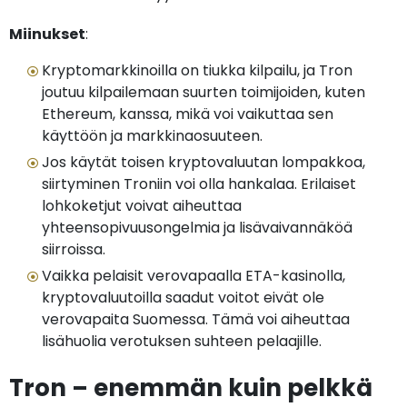
Miinukset
:
Kryptomarkkinoilla on tiukka kilpailu, ja Tron
joutuu kilpailemaan suurten toimijoiden, kuten
Ethereum, kanssa, mikä voi vaikuttaa sen
käyttöön ja markkinaosuuteen.
Jos käytät toisen kryptovaluutan lompakkoa,
siirtyminen Troniin voi olla hankalaa. Erilaiset
lohkoketjut voivat aiheuttaa
yhteensopivuusongelmia ja lisävaivannäköä
siirroissa.
Vaikka pelaisit verovapaalla ETA-kasinolla,
kryptovaluutoilla saadut voitot eivät ole
verovapaita Suomessa. Tämä voi aiheuttaa
lisähuolia verotuksen suhteen pelaajille.
Tron – enemmän kuin pelkkä