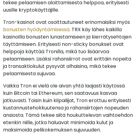
tekee pelaamisen aloittamisesta helppoa, erityisesti
uusille kryptokäyttäjille.
Tron-kasinot ovat osoittautuneet erinomaisiksi myös
bonusten hyödyntämisessä
. TRX käy lähes kaikilla
kasinoilla bonusten lunastamiseen ja kierrätysehtojen
täyttämiseen. Erityisesti non-sticky bonukset ovat
helppoja käyttää Tronilla, mikä tuo lisäarvoa
pelaamiseen. Lisäksi rahansiirrot ovat erittäin nopeita
ja transaktiokulut pysyvät alhaisina, mikä tekee
pelaamisesta sujuvaa.
Vaikka Tron ei vielä ole aivan yhtä laajasti käytössä
kuin Bitcoin tai Ethereum, sen saatavuus kasvaa
jatkuvasti. Toisin kuin kilpailijat, Tron erottuu erityisesti
kustannustehokkuutensa ja rahansiirtojen nopeuden
ansiosta. Tämä tekee siitä houkuttelevan vaihtoehdon
etenkin niille, jotka haluavat minimoida kulut ja
maksimoida pelikokemuksen sujuvuuden.