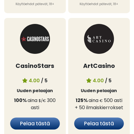
Käyttöehdot pätevät, 18+
Käyttöehdot pätevät, 18+
CasinoStars
ArtCasino
4.00
/ 5
4.00
/ 5
Uuden pelaajan
Uuden pelaajan
100%
aina
300
125%
aina
500
asti
$/€
€
asti
+ 50
ilmaiskierrokset
Pelaa tästä
Pelaa tästä