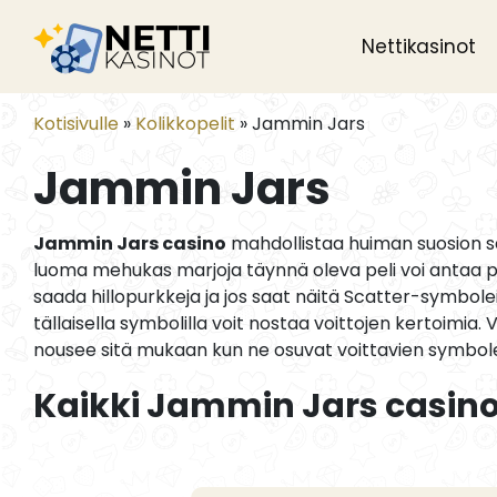
Nettikasinot
Siirry
Kotisivulle
»
Kolikkopelit
»
Jammin Jars
sisältöön
Jammin Jars
Jammin Jars casino
mahdollistaa huiman suosion 
luoma mehukas marjoja täynnä oleva peli voi antaa pien
saada hillopurkkeja ja jos saat näitä Scatter-symbol
tällaisella symbolilla voit nostaa voittojen kertoimia. 
nousee sitä mukaan kun ne osuvat voittavien symbol
Kaikki Jammin Jars casino