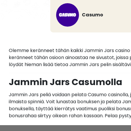
Casumo
Olemme keränneet tähän kaikki Jammin Jars casino -li
keränneet tähän osioon ainoastaa ne sivustot, joissa
löydät hieman lisää tietoa Jammin Jars pelin sisältävis
Jammin Jars Casumolla
Jammin Jars peliä voidaan pelata Casumo casinolla, jo
ilmaista spinniä. Voit lunastaa bonuksen ja pelata Jam
bonuksella, täyttää kierrätys vaatimus puoliksi bonus
bonusrahaa siirtyy oikean rahan kassaan. Pelaa pyst