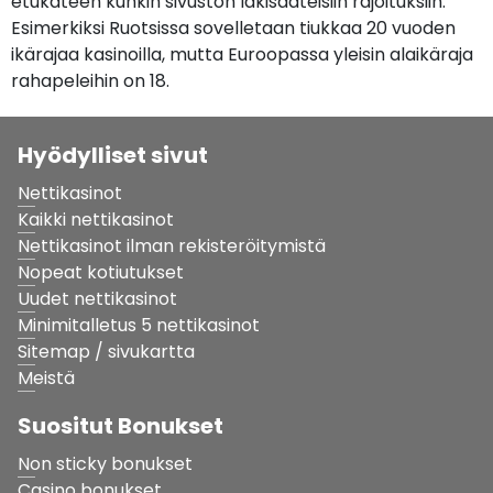
etukäteen kunkin sivuston lakisääteisiin rajoituksiin.
Esimerkiksi Ruotsissa sovelletaan tiukkaa 20 vuoden
ikärajaa kasinoilla, mutta Euroopassa yleisin alaikäraja
rahapeleihin on 18.
Hyödylliset sivut
Nettikasinot
Kaikki nettikasinot
Nettikasinot ilman rekisteröitymistä
Nopeat kotiutukset
Uudet nettikasinot
Minimitalletus 5 nettikasinot
Sitemap / sivukartta
Meistä
Suositut Bonukset
Non sticky bonukset
Casino bonukset