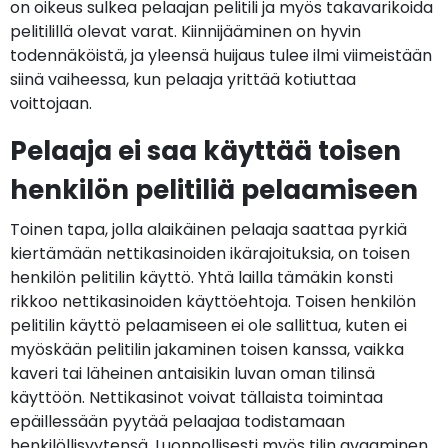
on oikeus sulkea pelaajan pelitili ja myös takavarikoida
pelitilillä olevat varat. Kiinnijääminen on hyvin
todennäköistä, ja yleensä huijaus tulee ilmi viimeistään
siinä vaiheessa, kun pelaaja yrittää kotiuttaa
voittojaan.
Pelaaja ei saa käyttää toisen
henkilön pelitiliä pelaamiseen
Toinen tapa, jolla alaikäinen pelaaja saattaa pyrkiä
kiertämään nettikasinoiden ikärajoituksia, on toisen
henkilön pelitilin käyttö. Yhtä lailla tämäkin konsti
rikkoo nettikasinoiden käyttöehtoja. Toisen henkilön
pelitilin käyttö pelaamiseen ei ole sallittua, kuten ei
myöskään pelitilin jakaminen toisen kanssa, vaikka
kaveri tai läheinen antaisikin luvan oman tilinsä
käyttöön. Nettikasinot voivat tällaista toimintaa
epäillessään pyytää pelaajaa todistamaan
henkilöllisyytensä. Luonnollisesti myös tilin avaaminen