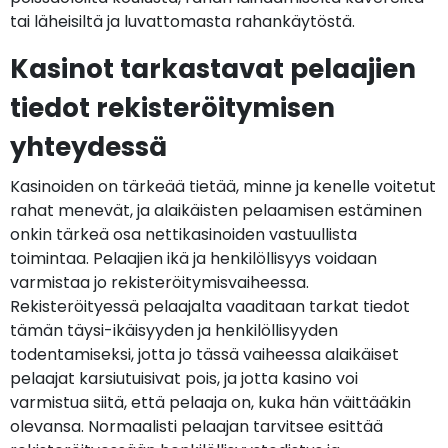
tai läheisiltä ja luvattomasta rahankäytöstä.
Kasinot tarkastavat pelaajien
tiedot rekisteröitymisen
yhteydessä
Kasinoiden on tärkeää tietää, minne ja kenelle voitetut
rahat menevät, ja alaikäisten pelaamisen estäminen
onkin tärkeä osa nettikasinoiden vastuullista
toimintaa. Pelaajien ikä ja henkilöllisyys voidaan
varmistaa jo rekisteröitymisvaiheessa.
Rekisteröityessä pelaajalta vaaditaan tarkat tiedot
tämän täysi-ikäisyyden ja henkilöllisyyden
todentamiseksi, jotta jo tässä vaiheessa alaikäiset
pelaajat karsiutuisivat pois, ja jotta kasino voi
varmistua siitä, että pelaaja on, kuka hän väittääkin
olevansa. Normaalisti pelaajan tarvitsee esittää