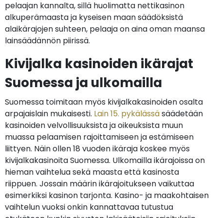
pelaajan kannalta, sillä huolimatta nettikasinon
alkuperämaasta ja kyseisen maan säädöksistä
alaikärajojen suhteen, pelaaja on aina oman maansa
lainsäädännön piirissä.
Kivijalka kasinoiden ikärajat
Suomessa ja ulkomailla
Suomessa toimitaan myös kivijalkakasinoiden osalta
arpajaislain mukaisesti.
Lain 15. pykälässä
säädetään
kasinoiden velvollisuuksista ja oikeuksista muun
muassa pelaamisen rajoittamiseen ja estämiseen
liittyen. Näin ollen 18 vuoden ikäraja koskee myös
kivijalkakasinoita Suomessa. Ulkomailla ikärajoissa on
hieman vaihtelua sekä maasta että kasinosta
riippuen. Jossain määrin ikärajoitukseen vaikuttaa
esimerkiksi kasinon tarjonta. Kasino- ja maakohtaisen
vaihtelun vuoksi onkin kannattavaa tutustua