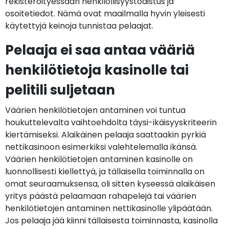
rekisteröityessään henkilöllisyystodistus ja
osoitetiedot. Nämä ovat maailmalla hyvin yleisesti
käytettyjä keinoja tunnistaa pelaajat.
Pelaaja ei saa antaa vääriä
henkilötietoja kasinolle tai
pelitili suljetaan
Väärien henkilötietojen antaminen voi tuntua
houkuttelevalta vaihtoehdolta täysi-ikäisyyskriteerin
kiertämiseksi. Alaikäinen pelaaja saattaakin pyrkiä
nettikasinoon esimerkiksi valehtelemalla ikänsä.
Väärien henkilötietojen antaminen kasinolle on
luonnollisesti kiellettyä, ja tällaisella toiminnalla on
omat seuraamuksensa, oli sitten kyseessä alaikäisen
yritys päästä pelaamaan rahapelejä tai väärien
henkilötietojen antaminen nettikasinolle ylipäätään.
Jos pelaaja jää kiinni tällaisesta toiminnasta, kasinolla