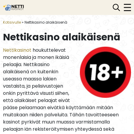
Siirry
Kotisivulle
»
Nettikasino alaikäisenä
sisältöön
Nettikasino alaikäisenä
Nettikasinot
houkuttelevat
monenlaisia ja monen ikäisiä
pelaajia. Nettikasino
alaikäisenä on kuitenkin
useassa maassa lakien
vastaista, ja pelisivustojen
onkin pyrittävä visusti siihen,
että alaikäiset pelaajat eivät
pääse pelaamaan eivätkä käyttämään mitään
muitakaan niiden palveluita. Tähän tavoitteeseen
kasinot pyrkivät muun muassa varmistamalla
pelaajan iän rekisteröitymisen yhteydessä sekä