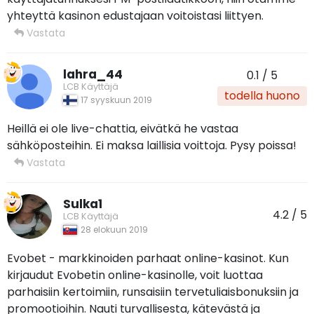
yhteyttä kasinon edustajaan voitoistasi liittyen.
Vastata
lahra_44
0.1 / 5
LCB Käyttäjä
todella huono
17 syyskuun 2019
Heillä ei ole live-chattia, eivätkä he vastaa
sähköposteihin. Ei maksa laillisia voittoja. Pysy poissa!
Vastata
Sulka1
4.2 / 5
LCB Käyttäjä
28 elokuun 2019
Evobet - markkinoiden parhaat online-kasinot. Kun
kirjaudut Evobetin online-kasinolle, voit luottaa
parhaisiin kertoimiin, runsaisiin tervetuliaisbonuksiin ja
promootioihin. Nauti turvallisesta, kätevästä ja