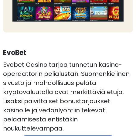
EvoBet
Evobet Casino tarjoa tunnetun kasino-
operaattorin pelialustan. Suomenkielinen
sivusto ja mahdollisuus pelata
kryptovaluutalla ovat merkittäviä etuja.
Lisäksi päivittäiset bonustarjoukset
kasinolle ja vedonlyöntiin tekevät
pelaamisesta entistäkin
houkuttelevampaa.