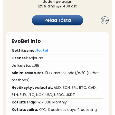
Uuden pelaajan
125%
aina
400
asti
$/€
Pelaa Tästä
EvoBet Info
Nettikasino:
EvoBet
Lisenssi:
Anjouan
Julkaistu:
2018
Minimitalletus:
€10 (CashToCode)/€20 (Other
methods)
Hyväksytyt valuutat:
AUD, BCH, BRL, BTC, CAD,
ETH, EUR, LTC, NOK, USD, USDC, USDT
Kotiutusraja:
€7,000 Monthly
Kotiutusaika:
KYC: 3 business days; Processing