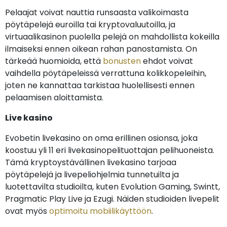
Pelaajat voivat nauttia runsaasta valikoimasta
pöytäpelejä euroilla tai kryptovaluutoilla, ja
virtuaalikasinon puolella pelejä on mahdollista kokeilla
ilmaiseksi ennen oikean rahan panostamista. On
tärkeää huomioida, että
bonusten
ehdot voivat
vaihdella pöytäpeleissä verrattuna kolikkopeleihin,
joten ne kannattaa tarkistaa huolellisesti ennen
pelaamisen aloittamista.
Live kasino
Evobetin livekasino on oma erillinen osionsa, joka
koostuu yli 11 eri livekasinopelituottajan pelihuoneista.
Tämä kryptoystävällinen livekasino tarjoaa
pöytäpelejä ja livepeliohjelmia tunnetuilta ja
luotettavilta studioilta, kuten Evolution Gaming, Swintt,
Pragmatic Play Live ja Ezugi. Näiden studioiden livepelit
ovat myös
optimoitu mobiilikäyttöön
.