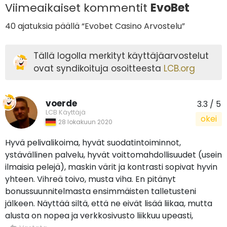
Viimeaikaiset kommentit
EvoBet
40 ajatuksia päällä “Evobet Casino Arvostelu”
Tällä logolla merkityt käyttäjäarvostelut
ovat syndikoituja osoitteesta
LCB.org
voerde
3.3 / 5
LCB Käyttäjä
okei
28 lokakuun 2020
Hyvä pelivalikoima, hyvät suodatintoiminnot,
ystävällinen palvelu, hyvät voittomahdollisuudet (usein
ilmaisia pelejä), maskin värit ja kontrasti sopivat hyvin
yhteen. Vihreä toivo, musta viha. En pitänyt
bonussuunnitelmasta ensimmäisten talletusteni
jälkeen. Näyttää siltä, että ne eivät lisää liikaa, mutta
alusta on nopea ja verkkosivusto liikkuu upeasti,