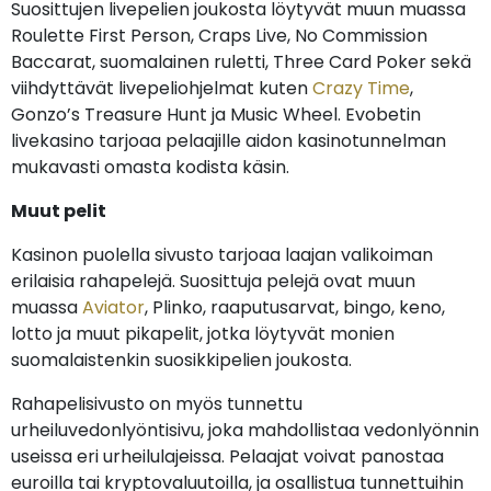
Suosittujen livepelien joukosta löytyvät muun muassa
Roulette First Person, Craps Live, No Commission
Baccarat, suomalainen ruletti, Three Card Poker sekä
viihdyttävät livepeliohjelmat kuten
Crazy Time
,
Gonzo’s Treasure Hunt ja Music Wheel. Evobetin
livekasino tarjoaa pelaajille aidon kasinotunnelman
mukavasti omasta kodista käsin.
Muut peli
t
Kasinon puolella sivusto tarjoaa laajan valikoiman
erilaisia rahapelejä. Suosittuja pelejä ovat muun
muassa
Aviator
, Plinko, raaputusarvat, bingo, keno,
lotto ja muut pikapelit, jotka löytyvät monien
suomalaistenkin suosikkipelien joukosta.
Rahapelisivusto on myös tunnettu
urheiluvedonlyöntisivu, joka mahdollistaa vedonlyönnin
useissa eri urheilulajeissa. Pelaajat voivat panostaa
euroilla tai kryptovaluutoilla, ja osallistua tunnettuihin