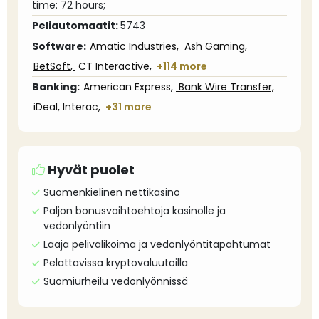
time: 72 hours;
Peliautomaatit:
5743
Software:
Amatic Industries,
Ash Gaming,
BetSoft,
CT Interactive,
+114 more
Banking:
American Express,
Bank Wire Transfer,
iDeal,
Interac,
+31 more
Hyvät puolet
Suomenkielinen nettikasino
Paljon bonusvaihtoehtoja kasinolle ja
vedonlyöntiin
Laaja pelivalikoima ja vedonlyöntitapahtumat
Pelattavissa kryptovaluutoilla
Suomiurheilu vedonlyönnissä