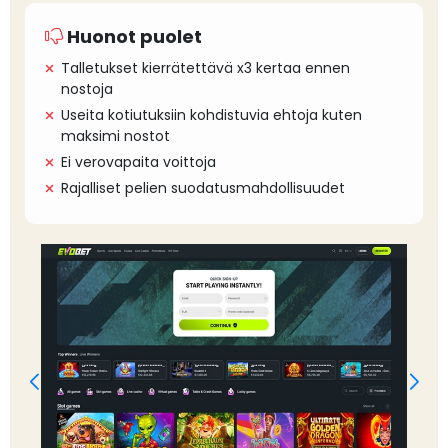
Huonot puolet
Talletukset kierrätettävä x3 kertaa ennen
nostoja
Useita kotiutuksiin kohdistuvia ehtoja kuten
maksimi nostot
Ei verovapaita voittoja
Rajalliset pelien suodatusmahdollisuudet