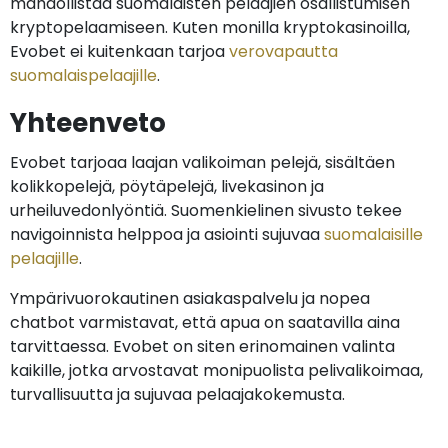
mahdollistaa suomalaisten pelaajien osallistumisen
kryptopelaamiseen. Kuten monilla kryptokasinoilla,
Evobet ei kuitenkaan tarjoa
verovapautta
suomalaispelaajille
.
Yhteenveto
Evobet tarjoaa laajan valikoiman pelejä, sisältäen
kolikkopelejä, pöytäpelejä, livekasinon ja
urheiluvedonlyöntiä. Suomenkielinen sivusto tekee
navigoinnista helppoa ja asiointi sujuvaa
suomalaisille
pelaajille
.
Ympärivuorokautinen asiakaspalvelu ja nopea
chatbot varmistavat, että apua on saatavilla aina
tarvittaessa. Evobet on siten erinomainen valinta
kaikille, jotka arvostavat monipuolista pelivalikoimaa,
turvallisuutta ja sujuvaa pelaajakokemusta.