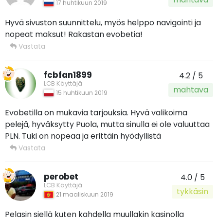
17 huhtikuun 2019
Hyvä sivuston suunnittelu, myös helppo navigointi ja
nopeat maksut! Rakastan evobetia!
Vastata
fcbfan1899
4.2 / 5
LCB Käyttäjä
mahtava
15 huhtikuun 2019
Evobetilla on mukavia tarjouksia. Hyvä valikoima
pelejä, hyväksytty Puola, mutta sinulla ei ole valuuttaa
PLN. Tuki on nopeaa ja erittäin hyödyllistä
Vastata
perobet
4.0 / 5
LCB Käyttäjä
tykkäsin
21 maaliskuun 2019
Pelasin siellä kuten kahdella muullakin kasinolla