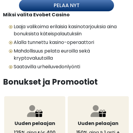
PELAA NYT
Miksi valita Evobet Casino
Laaja valikoima erilaisia kasinotarjouksia aina
bonuksista käteispalautuksiin
Alalla tunnettu kasino-operaattori
Mahdollisuus pelata euroilla sekä
kryptovaluutoilla
Saatavilla urheiluvedonlyönti
Bonukset ja Promootiot
Uuden pelaajan
Uuden pelaajan
125%
aina
400
150%
aina
1
asti
+
$/€
₿