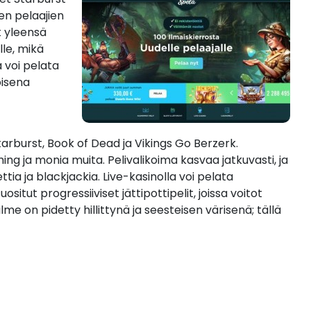
en pelaajien
t yleensä
lle, mikä
 voi pelata
oisena
Starburst, Book of Dead ja Vikings Go Berzerk.
ing ja monia muita. Pelivalikoima kasvaa jatkuvasti, ja
ttia ja blackjackia. Live-kasinolla voi pelata
situt progressiiviset jättipottipelit, joissa voitot
ilme on pidetty hillittynä ja seesteisen värisenä; tällä