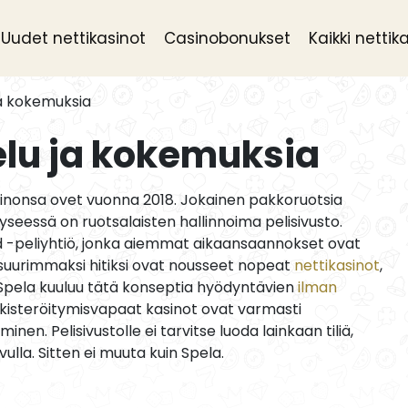
Uudet nettikasinot
Casinobonukset
Kaikki nettik
ja kokemuksia
elu ja kokemuksia
asinonsa ovet vuonna 2018. Jokainen pakkoruotsia
eessä on ruotsalaisten hallinnoima pelisivusto.
d -peliyhtiö, jonka aiemmat aikaansaannokset ovat
 suurimmaksi hitiksi ovat nousseet nopeat
nettikasinot
,
ä. Spela kuuluu tätä konseptia hyödyntävien
ilman
kisteröitymisvapaat kasinot ovat varmasti
nen. Pelisivustolle ei tarvitse luoda lainkaan tiliä,
lla. Sitten ei muuta kuin Spela.