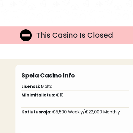
This Casino Is Closed
Spela Casino Info
Lisenssi:
Malta
Minimitalletus:
€10
Kotiutusraja:
€5,500 Weekly/€22,000 Monthly