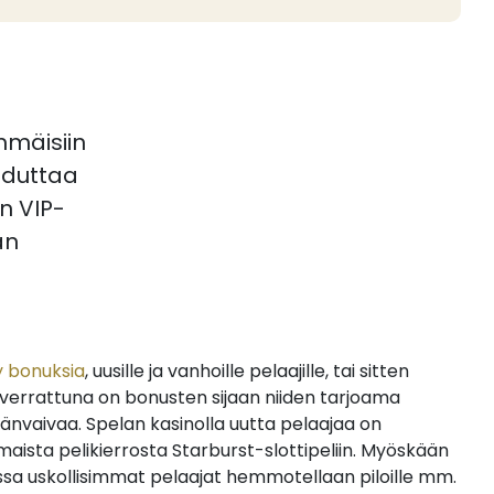
mmäisiin
ahduttaa
n VIP-
an
y bonuksia
, uusille ja vanhoille pelaajille, tai sitten
in verrattuna on bonusten sijaan niiden tarjoama
änvaivaa. Spelan kasinolla uutta pelaajaa on
maista pelikierrosta Starburst-slottipeliin. Myöskään
jossa uskollisimmat pelaajat hemmotellaan piloille mm.