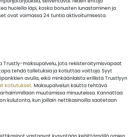
ampanjatarjouksia, selventävät niiden ehtoja
ukea huolella läpi, koska bonusten lunastaminen ja
kset ovat voimassa 24 tuntia aktivoitumisesta.
a Trustly-maksupalvelu, jota rekisteröitymisvapaat
apa tehdä talletuksia ja kotiuttaa voittoja. Syyt
ipankkien avulla, eikä minkäänlaista erillistä Trustlyyn
t kotiutukset
. Maksupalvelun kautta tehtävä
illä parhaimmillaan muutamissa minuuteissa. Kannattaa
n kulutonta, kun joillain nettikasinoilla saatetaan
 Nettikasinot vastaavat kysyntään kehittämällä omien