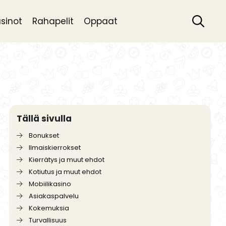
asinot
Rahapelit
Oppaat
Tällä sivulla
Bonukset
Ilmaiskierrokset
Kierrätys ja muut ehdot
Kotiutus ja muut ehdot
Mobiilikasino
Asiakaspalvelu
Kokemuksia
Turvallisuus