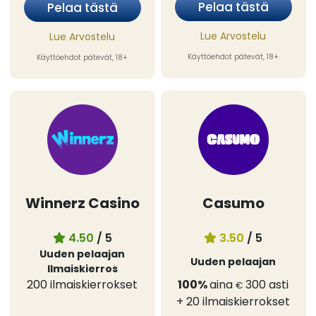
Pelaa tästä
Pelaa tästä
Lue Arvostelu
Lue Arvostelu
Käyttöehdot pätevät, 18+
Käyttöehdot pätevät, 18+
Winnerz Casino
Casumo
4.50
/ 5
3.50
/ 5
Uuden pelaajan
Uuden pelaajan
Ilmaiskierros
200
ilmaiskierrokset
100%
aina
300
asti
€
+ 20
ilmaiskierrokset