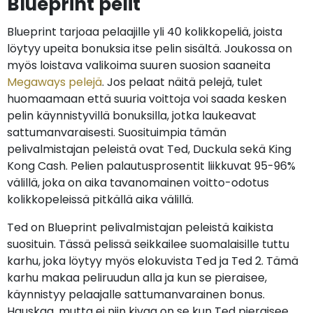
Blueprint pelit
Blueprint tarjoaa pelaajille yli 40 kolikkopeliä, joista
löytyy upeita bonuksia itse pelin sisältä. Joukossa on
myös loistava valikoima suuren suosion saaneita
Megaways pelejä
. Jos pelaat näitä pelejä, tulet
huomaamaan että suuria voittoja voi saada kesken
pelin käynnistyvillä bonuksilla, jotka laukeavat
sattumanvaraisesti. Suosituimpia tämän
pelivalmistajan peleistä ovat Ted, Duckula sekä King
Kong Cash. Pelien palautusprosentit liikkuvat 95-96%
välillä, joka on aika tavanomainen voitto-odotus
kolikkopeleissä pitkällä aika välillä.
Ted on Blueprint pelivalmistajan peleistä kaikista
suosituin. Tässä pelissä seikkailee suomalaisille tuttu
karhu, joka löytyy myös elokuvista Ted ja Ted 2. Tämä
karhu makaa peliruudun alla ja kun se pieraisee,
käynnistyy pelaajalle sattumanvarainen bonus.
Hauskaa, mutta ei niin kivaa on se kun Ted pieraisee,