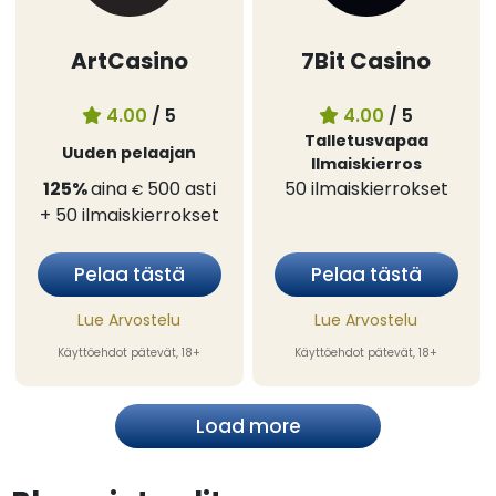
ArtCasino
7Bit Casino
4.00
/ 5
4.00
/ 5
Talletusvapaa
Uuden pelaajan
Ilmaiskierros
125%
aina
500
asti
50
ilmaiskierrokset
€
+ 50
ilmaiskierrokset
Pelaa tästä
Pelaa tästä
Lue Arvostelu
Lue Arvostelu
Käyttöehdot pätevät, 18+
Käyttöehdot pätevät, 18+
Load more