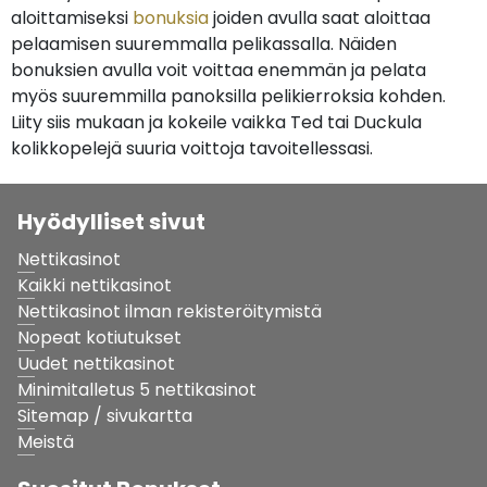
aloittamiseksi
bonuksia
joiden avulla saat aloittaa
pelaamisen suuremmalla pelikassalla. Näiden
bonuksien avulla voit voittaa enemmän ja pelata
myös suuremmilla panoksilla pelikierroksia kohden.
Liity siis mukaan ja kokeile vaikka Ted tai Duckula
kolikkopelejä suuria voittoja tavoitellessasi.
Hyödylliset sivut
Nettikasinot
Kaikki nettikasinot
Nettikasinot ilman rekisteröitymistä
Nopeat kotiutukset
Uudet nettikasinot
Minimitalletus 5 nettikasinot
Sitemap / sivukartta
Meistä