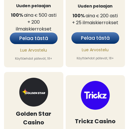
Uuden pelaajan
Uuden pelaajan
100%
aina
500
asti
100%
aina
200
asti
€
€
+ 200
+ 25
ilmaiskierrokset
ilmaiskierrokset
Pelaa tästä
Pelaa tästä
Lue Arvostelu
Lue Arvostelu
Käyttöehdot pätevät, 18+
Käyttöehdot pätevät, 18+
Golden Star
Trickz Casino
Casino