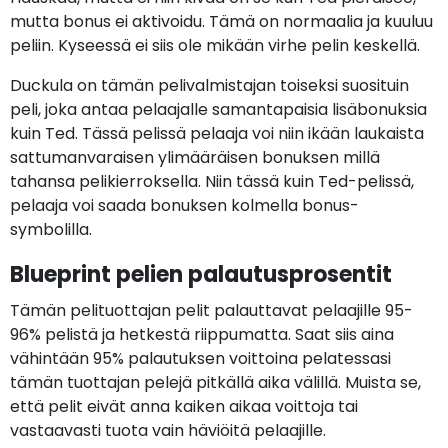
mutta bonus ei aktivoidu. Tämä on normaalia ja kuuluu
peliin. Kyseessä ei siis ole mikään virhe pelin keskellä.
Duckula on tämän pelivalmistajan toiseksi suosituin
peli, joka antaa pelaajalle samantapaisia lisäbonuksia
kuin Ted. Tässä pelissä pelaaja voi niin ikään laukaista
sattumanvaraisen ylimääräisen bonuksen millä
tahansa pelikierroksella. Niin tässä kuin Ted-pelissä,
pelaaja voi saada bonuksen kolmella bonus-
symbolilla.
Blueprint pelien palautusprosentit
Tämän pelituottajan pelit palauttavat pelaajille 95-
96% pelistä ja hetkestä riippumatta. Saat siis aina
vähintään 95% palautuksen voittoina pelatessasi
tämän tuottajan pelejä pitkällä aika välillä. Muista se,
että pelit eivät anna kaiken aikaa voittoja tai
vastaavasti tuota vain häviöitä pelaajille.