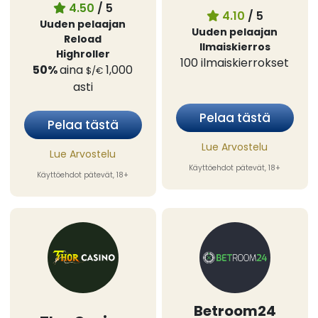
4.50
/ 5
4.10
/ 5
Uuden pelaajan
Uuden pelaajan
Reload
Ilmaiskierros
Highroller
100
ilmaiskierrokset
50%
aina
1,000
$/€
asti
Pelaa tästä
Pelaa tästä
Lue Arvostelu
Lue Arvostelu
Käyttöehdot pätevät, 18+
Käyttöehdot pätevät, 18+
Betroom24