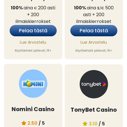
100%
aina
200
asti
100%
aina
500
€
$/€
+ 200
asti
+ 200
ilmaiskierrokset
ilmaiskierrokset
Pelaa tästä
Pelaa tästä
Lue Arvostelu
Lue Arvostelu
Käyttöehdot pätevät, 18+
Käyttöehdot pätevät, 18+
Nomini Casino
TonyBet Casino
2.50
/ 5
3.10
/ 5