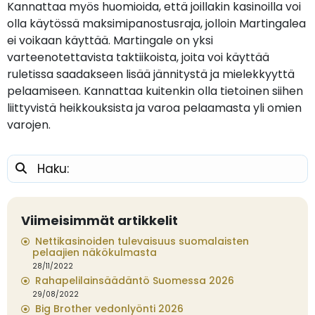
Kannattaa myös huomioida, että joillakin kasinoilla voi
olla käytössä maksimipanostusraja, jolloin Martingalea
ei voikaan käyttää. Martingale on yksi
varteenotettavista taktiikoista, joita voi käyttää
ruletissa saadakseen lisää jännitystä ja mielekkyyttä
pelaamiseen. Kannattaa kuitenkin olla tietoinen siihen
liittyvistä heikkouksista ja varoa pelaamasta yli omien
varojen.
Etsi
Viimeisimmät artikkelit
Nettikasinoiden tulevaisuus suomalaisten
pelaajien näkökulmasta
28/11/2022
Rahapelilainsäädäntö Suomessa 2026
29/08/2022
Big Brother vedonlyönti 2026