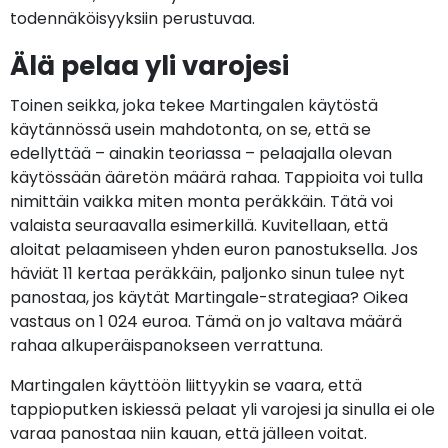
todennäköisyyksiin perustuvaa.
Älä pelaa yli varojesi
Toinen seikka, joka tekee Martingalen käytöstä
käytännössä usein mahdotonta, on se, että se
edellyttää – ainakin teoriassa – pelaajalla olevan
käytössään ääretön määrä rahaa. Tappioita voi tulla
nimittäin vaikka miten monta peräkkäin. Tätä voi
valaista seuraavalla esimerkillä. Kuvitellaan, että
aloitat pelaamiseen yhden euron panostuksella. Jos
häviät 11 kertaa peräkkäin, paljonko sinun tulee nyt
panostaa, jos käytät Martingale-strategiaa? Oikea
vastaus on 1 024 euroa. Tämä on jo valtava määrä
rahaa alkuperäispanokseen verrattuna.
Martingalen käyttöön liittyykin se vaara, että
tappioputken iskiessä pelaat yli varojesi ja sinulla ei ole
varaa panostaa niin kauan, että jälleen voitat.