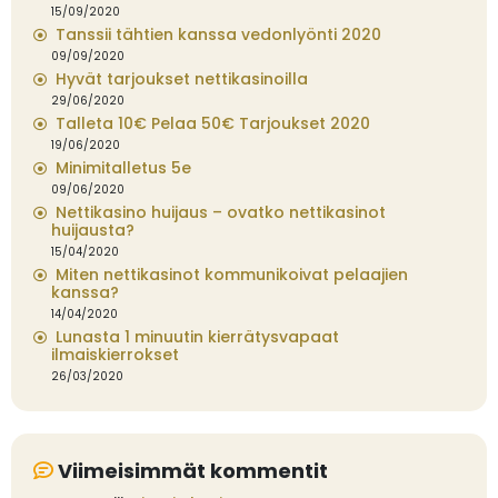
15/09/2020
Tanssii tähtien kanssa vedonlyönti 2020
09/09/2020
Hyvät tarjoukset nettikasinoilla
29/06/2020
Talleta 10€ Pelaa 50€ Tarjoukset 2020
19/06/2020
Minimitalletus 5e
09/06/2020
Nettikasino huijaus – ovatko nettikasinot
huijausta?
15/04/2020
Miten nettikasinot kommunikoivat pelaajien
kanssa?
14/04/2020
Lunasta 1 minuutin kierrätysvapaat
ilmaiskierrokset
26/03/2020
Viimeisimmät kommentit