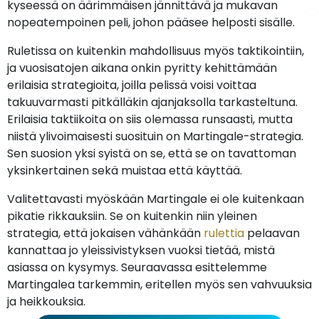
kyseessä on äärimmäisen jännittävä ja mukavan
nopeatempoinen peli, johon pääsee helposti sisälle.
Ruletissa on kuitenkin mahdollisuus myös taktikointiin,
ja vuosisatojen aikana onkin pyritty kehittämään
erilaisia strategioita, joilla pelissä voisi voittaa
takuuvarmasti pitkälläkin ajanjaksolla tarkasteltuna.
Erilaisia taktiikoita on siis olemassa runsaasti, mutta
niistä ylivoimaisesti suosituin on Martingale-strategia.
Sen suosion yksi syistä on se, että se on tavattoman
yksinkertainen sekä muistaa että käyttää.
Valitettavasti myöskään Martingale ei ole kuitenkaan
pikatie rikkauksiin. Se on kuitenkin niin yleinen
strategia, että jokaisen vähänkään
rulettia
pelaavan
kannattaa jo yleissivistyksen vuoksi tietää, mistä
asiassa on kysymys. Seuraavassa esittelemme
Martingalea tarkemmin, eritellen myös sen vahvuuksia
ja heikkouksia.