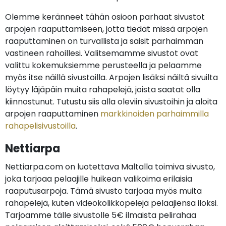
Olemme keränneet tähän osioon parhaat sivustot
arpojen raaputtamiseen, jotta tiedät missä arpojen
raaputtaminen on turvallista ja saisit parhaimman
vastineen rahoillesi. Valitsemamme sivustot ovat
valittu kokemuksiemme perusteella ja pelaamme
myös itse näillä sivustoilla. Arpojen lisäksi näiltä sivuilta
löytyy läjäpäin muita rahapelejä, joista saatat olla
kiinnostunut. Tutustu siis alla oleviin sivustoihin ja aloita
arpojen raaputtaminen
markkinoiden parhaimmilla
rahapelisivustoilla
.
Nettiarpa
Nettiarpa.com on luotettava Maltalla toimiva sivusto,
joka tarjoaa pelaajille huikean valikoima erilaisia
raaputusarpoja. Tämä sivusto tarjoaa myös muita
rahapelejä, kuten videokolikkopelejä pelaajiensa iloksi.
Tarjoamme tälle sivustolle 5€ ilmaista pelirahaa