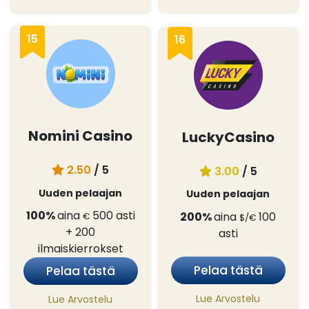
15
16
Nomini Casino
LuckyCasino
2.50
/ 5
3.00
/ 5
Uuden pelaajan
Uuden pelaajan
100%
aina
500
asti
200%
aina
100
€
$/€
+ 200
asti
ilmaiskierrokset
Pelaa tästä
Pelaa tästä
Lue Arvostelu
Lue Arvostelu