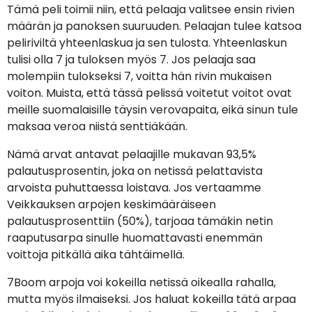
Tämä peli toimii niin, että pelaaja valitsee ensin rivien
määrän ja panoksen suuruuden. Pelaajan tulee katsoa
peliriviltä yhteenlaskua ja sen tulosta. Yhteenlaskun
tulisi olla 7 ja tuloksen myös 7. Jos pelaaja saa
molempiin tulokseksi 7, voitta hän rivin mukaisen
voiton. Muista, että tässä pelissä voitetut voitot ovat
meille suomalaisille täysin verovapaita, eikä sinun tule
maksaa veroa niistä senttiäkään.
Nämä arvat antavat pelaajille mukavan 93,5%
palautusprosentin, joka on netissä pelattavista
arvoista puhuttaessa loistava. Jos vertaamme
Veikkauksen arpojen keskimääräiseen
palautusprosenttiin (50%), tarjoaa tämäkin netin
raaputusarpa sinulle huomattavasti enemmän
voittoja pitkällä aika tähtäimellä.
7Boom arpoja voi kokeilla netissä oikealla rahalla,
mutta myös ilmaiseksi. Jos haluat kokeilla tätä arpaa