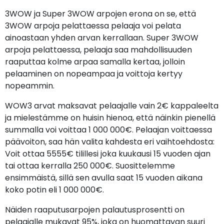
3WOW ja Super 3WOW arpojen erona on se, että
3WOW arpoja pelattaessa pelaaja voi pelata
ainoastaan yhden arvan kerrallaan. Super 3WOW
arpoja pelattaessa, pelaaja saa mahdollisuuden
raaputtaa kolme arpaa samalla kertaa, jolloin
pelaaminen on nopeampaa ja voittoja kertyy
nopeammin.
WOW3 arvat maksavat pelaajalle vain 2€ kappaleelta
ja mielestämme on huisin hienoa, että näinkin pienellä
summalla voi voittaa 1 000 000€. Pelaajan voittaessa
päävoiton, saa hän valita kahdesta eri vaihtoehdosta:
Voit ottaa 5555€ tilillesi joka kuukausi 15 vuoden ajan
tai ottaa kerralla 250 000€. Suosittelemme
ensimmäistä, sillä sen avulla saat 15 vuoden aikana
koko potin eli 1 000 000€.
Näiden raaputusarpojen palautusprosentti on
pelaajalle mukavat 95%, joka on huomattavan suuri