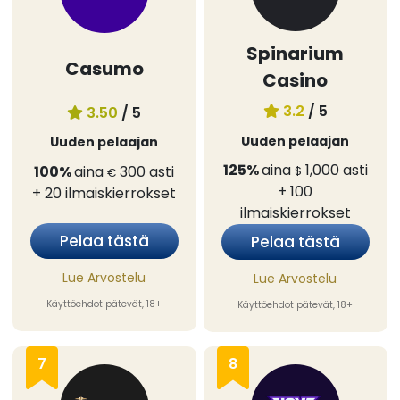
Spinarium
Casumo
Casino
3.2
/ 5
3.50
/ 5
Uuden pelaajan
Uuden pelaajan
125%
aina
1,000
asti
100%
aina
300
asti
$
€
+ 100
+ 20
ilmaiskierrokset
ilmaiskierrokset
Pelaa tästä
Pelaa tästä
Lue Arvostelu
Lue Arvostelu
Käyttöehdot pätevät, 18+
Käyttöehdot pätevät, 18+
7
8