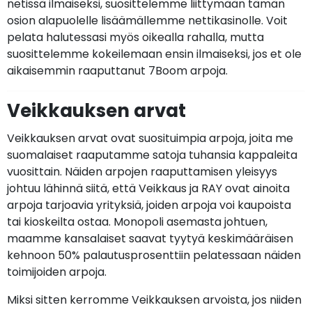
netissä ilmaiseksi, suosittelemme liittymään tämän
osion alapuolelle lisäämällemme nettikasinolle. Voit
pelata halutessasi myös oikealla rahalla, mutta
suosittelemme kokeilemaan ensin ilmaiseksi, jos et ole
aikaisemmin raaputtanut 7Boom arpoja.
Veikkauksen arvat
Veikkauksen arvat ovat suosituimpia arpoja, joita me
suomalaiset raaputamme satoja tuhansia kappaleita
vuosittain. Näiden arpojen raaputtamisen yleisyys
johtuu lähinnä siitä, että Veikkaus ja RAY ovat ainoita
arpoja tarjoavia yrityksiä, joiden arpoja voi kaupoista
tai kioskeilta ostaa. Monopoli asemasta johtuen,
maamme kansalaiset saavat tyytyä keskimääräisen
kehnoon 50% palautusprosenttiin pelatessaan näiden
toimijoiden arpoja.
Miksi sitten kerromme Veikkauksen arvoista, jos niiden