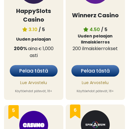
HappySlots
Winnerz Casino
Casino
3.10
/ 5
4.50
/ 5
Uuden pelaajan
Uuden pelaajan
Ilmaiskierros
200%
aina
1,000
200
ilmaiskierrokset
€
asti
Pelaa tästä
Pelaa tästä
Lue Arvostelu
Lue Arvostelu
Käyttöehdot pätevät, 18+
Käyttöehdot pätevät, 18+
6
5