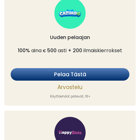
Uuden pelaajan
100%
aina
500
asti
+ 200
ilmaiskierrokset
€
Pelaa Tästä
Arvostelu
Käyttöehdot pätevät, 18+