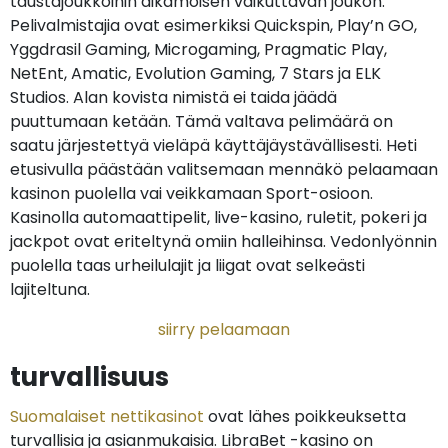
taustajoukkoihin aikamoisen vaikuttavan joukon.
Pelivalmistajia ovat esimerkiksi Quickspin, Play’n GO,
Yggdrasil Gaming, Microgaming, Pragmatic Play,
NetEnt, Amatic, Evolution Gaming, 7 Stars ja ELK
Studios. Alan kovista nimistä ei taida jäädä
puuttumaan ketään. Tämä valtava pelimäärä on
saatu järjestettyä vieläpä käyttäjäystävällisesti. Heti
etusivulla päästään valitsemaan mennäkö pelaamaan
kasinon puolella vai veikkamaan Sport-osioon.
Kasinolla automaattipelit, live-kasino, ruletit, pokeri ja
jackpot ovat eriteltynä omiin halleihinsa. Vedonlyönnin
puolella taas urheilulajit ja liigat ovat selkeästi
lajiteltuna.
siirry pelaamaan
turvallisuus
Suomalaiset nettikasinot
ovat lähes poikkeuksetta
turvallisia ja asianmukaisia. LibraBet -kasino on