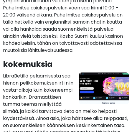
ympäri vuorokauden vuoden jokaisena päivänä.
Puhelimitse asiakaspalvelun väen saa kiinni 10:00 –
20:00 välisenä aikana. Puhelimitse asiakaspalvelu on
tällä hetkellä vain englanniksi, samoin chatin kautta
voi olla hankalaa saada suomenkielistä palvelua
ainakin vielä toistaiseksi. Koska Suomi kuuluu kasinon
kohdealueisiin, tähän on toivottavasti odotettavissa
muutoksia lähitulevaisuudessa.
kokemuksia
LibraBetillä pelaamisesta saa
hienon pelikokemuksen irti niin
vasta-alkaja kuin kokeneempi
konkarikin. Dramaattisen
tumma teema miellyttää
silmää, ja kaikki tarvittava tieto on melko helposti
löydettävissä. Ainoa asia, joka häiritsee aika reippaasti,
on suomenkielisen käännöksen keskinkertainen taso.