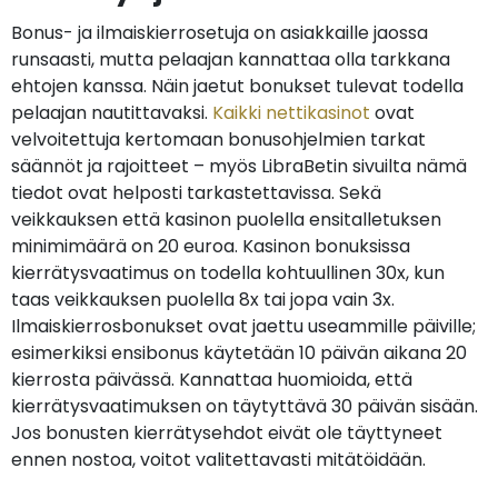
Bonus- ja ilmaiskierrosetuja on asiakkaille jaossa
runsaasti, mutta pelaajan kannattaa olla tarkkana
ehtojen kanssa. Näin jaetut bonukset tulevat todella
pelaajan nautittavaksi.
Kaikki nettikasinot
ovat
velvoitettuja kertomaan bonusohjelmien tarkat
säännöt ja rajoitteet – myös LibraBetin sivuilta nämä
tiedot ovat helposti tarkastettavissa. Sekä
veikkauksen että kasinon puolella ensitalletuksen
minimimäärä on 20 euroa. Kasinon bonuksissa
kierrätysvaatimus on todella kohtuullinen 30x, kun
taas veikkauksen puolella 8x tai jopa vain 3x.
Ilmaiskierrosbonukset ovat jaettu useammille päiville;
esimerkiksi ensibonus käytetään 10 päivän aikana 20
kierrosta päivässä. Kannattaa huomioida, että
kierrätysvaatimuksen on täytyttävä 30 päivän sisään.
Jos bonusten kierrätysehdot eivät ole täyttyneet
ennen nostoa, voitot valitettavasti mitätöidään.