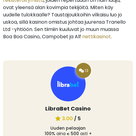
rekisteröitymistä
, joiden repertuaari on näin laaja,
ovat yleensä alan kovimpia tekijöitä. Miten käy
uudelle tulokkaalle? Taustajoukkoihin vilkaisu luo jo
uskoa, sillä kasinon omistus johtaa juurensa Tranello
Ltd -yhtiöön. Sen tiimiin kuuluvat jo muun muassa
Boa Boa Casino, Campobet ja Alf
nettikasinot
.
13
LibraBet Casino
3.00
/ 5
Uuden pelaajan
100%
aina
500
asti
+
€