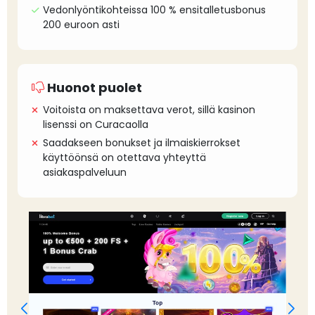
Vedonlyöntikohteissa 100 % ensitalletusbonus
200 euroon asti
Huonot puolet
Voitoista on maksettava verot, sillä kasinon
lisenssi on Curacaolla
Saadakseen bonukset ja ilmaiskierrokset
käyttöönsä on otettava yhteyttä
asiakaspalveluun