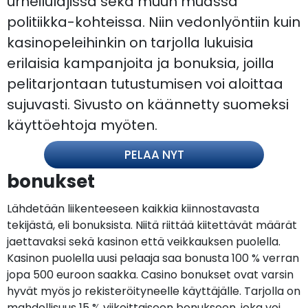
urheilulajissa sekä muun muassa
politiikka-kohteissa. Niin vedonlyöntiin kuin
kasinopeleihinkin on tarjolla lukuisia
erilaisia kampanjoita ja bonuksia, joilla
pelitarjontaan tutustumisen voi aloittaa
sujuvasti. Sivusto on käännetty suomeksi
käyttöehtoja myöten.
PELAA NYT
bonukset
Lähdetään liikenteeseen kaikkia kiinnostavasta
tekijästä, eli bonuksista. Niitä riittää kiitettävät määrät
jaettavaksi sekä kasinon että veikkauksen puolella.
Kasinon puolella uusi pelaaja saa bonusta 100 % verran
jopa 500 euroon saakka. Casino bonukset ovat varsin
hyvät myös jo rekisteröityneelle käyttäjälle. Tarjolla on
mahdollisuus 15 % viikoittaiseen bonukseen, joka voi