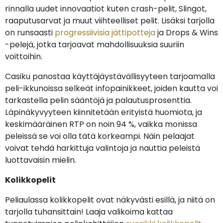
rinnalla uudet innovaatiot kuten crash-pelit, Slingot,
raaputusarvat ja muut viihteelliset pelit. Lisäksi tarjolla
on runsaasti
progressiivisia jättipotteja
ja Drops & Wins
-pelejä, jotka tarjoavat mahdollisuuksia suuriin
voittoihin.
Casiku panostaa käyttäjäystävällisyyteen tarjoamalla
peli-ikkunoissa selkeät infopainikkeet, joiden kautta voi
tarkastella pelin sääntöjä ja palautusprosenttia.
Läpinäkyvyyteen kiinnitetään erityistä huomiota, ja
keskimääräinen RTP on noin 94 %, vaikka monissa
peleissä se voi olla tätä korkeampi. Näin pelaajat
voivat tehdä harkittuja valintoja ja nauttia peleistä
luottavaisin mielin.
Kolikkopelit
Peliaulassa kolikkopelit ovat näkyvästi esillä, ja niitä on
tarjolla tuhansittain! Laaja valikoima kattaa