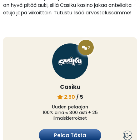
on hyvä pitää auki, sillä Casiku kasino jakaa anteliaita
etuja jopa viikoittain. Tutustu lisää arvostelussamme!
2
Casiku
2.50
/ 5
Uuden pelaajan
100%
aina
300
asti
+ 25
€
ilmaiskierrokset
Pelaa Tästä