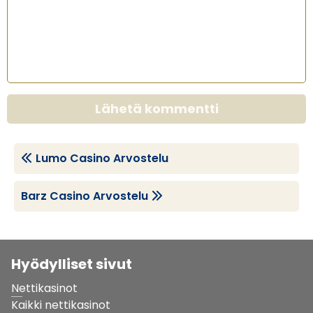
Lähetä kommentti
Lumo Casino Arvostelu
Barz Casino Arvostelu
Hyödylliset sivut
Nettikasinot
Kaikki nettikasinot