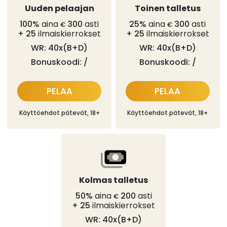
Uuden pelaajan
Toinen talletus
100%
aina
300
asti
25%
aina
300
asti
€
€
+ 25
ilmaiskierrokset
+ 25
ilmaiskierrokset
WR: 40x(B+D)
WR: 40x(B+D)
Bonuskoodi: /
Bonuskoodi: /
PELAA
PELAA
Käyttöehdot pätevät, 18+
Käyttöehdot pätevät, 18+
Kolmas talletus
50%
aina
200
asti
€
+ 25
ilmaiskierrokset
WR: 40x(B+D)