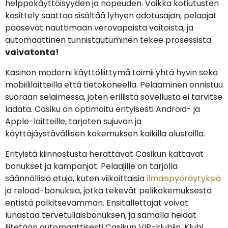
helppokäyttöisyyden ja nopeuden. Vaikka kotiutusten
käsittely saattaa sisältää lyhyen odotusajan, pelaajat
pääsevät nauttimaan verovapaista voitoista, ja
automaattinen tunnistautuminen tekee prosessista
vaivatonta!
Kasinon moderni käyttöliittymä toimii yhtä hyvin sekä
mobiililaitteilla että tietokoneella. Pelaaminen onnistuu
suoraan selaimessa, joten erillistä sovellusta ei tarvitse
ladata. Casiku on optimoitu erityisesti Android- ja
Apple-laitteille, tarjoten sujuvan ja
käyttäjäystävällisen kokemuksen kaikilla alustoilla.
Erityistä kiinnostusta herättävät Casikun kattavat
bonukset ja kampanjat. Pelaajille on tarjolla
säännöllisiä etuja, kuten viikoittaisia
ilmaispyöräytyksiä
ja reload-bonuksia, jotka tekevät pelikokemuksesta
entistä palkitsevamman. Ensitallettajat voivat
lunastaa tervetuliaisbonuksen, ja samalla heidät
liitetään automaattisesti Casikun VIP-klubiin. Klubi