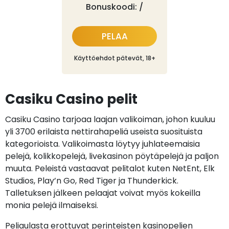
Bonuskoodi: /
PELAA
Käyttöehdot pätevät, 18+
Casiku Casino pelit
Casiku Casino tarjoaa laajan valikoiman, johon kuuluu
yli 3700 erilaista nettirahapeliä useista suosituista
kategorioista. Valikoimasta löytyy juhlateemaisia
pelejä, kolikkopelejä, livekasinon pöytäpelejä ja paljon
muuta. Peleistä vastaavat pelitalot kuten NetEnt, Elk
Studios, Play’n Go, Red Tiger ja Thunderkick.
Talletuksen jälkeen pelaajat voivat myös kokeilla
monia pelejä ilmaiseksi.
Peliaulasta erottuvat perinteisten kasinopelien