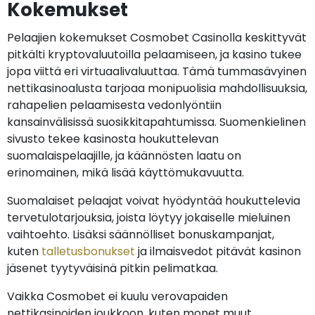
Kokemukset
Pelaajien kokemukset Cosmobet Casinolla keskittyvät
pitkälti kryptovaluutoilla pelaamiseen, ja kasino tukee
jopa viittä eri virtuaalivaluuttaa. Tämä tummasävyinen
nettikasinoalusta tarjoaa monipuolisia mahdollisuuksia,
rahapelien pelaamisesta vedonlyöntiin
kansainvälisissä suosikkitapahtumissa. Suomenkielinen
sivusto tekee kasinosta houkuttelevan
suomalaispelaajille, ja käännösten laatu on
erinomainen, mikä lisää käyttömukavuutta.
Suomalaiset pelaajat voivat hyödyntää houkuttelevia
tervetulotarjouksia, joista löytyy jokaiselle mieluinen
vaihtoehto. Lisäksi säännölliset bonuskampanjat,
kuten
talletusbonukset
ja ilmaisvedot pitävät kasinon
jäsenet tyytyväisinä pitkin pelimatkaa.
Vaikka Cosmobet ei kuulu verovapaiden
nettikasinoiden joukkoon, kuten monet muut