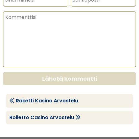
Lähetä kommentti
Raketti Kasino Arvostelu
Rolletto Casino Arvostelu