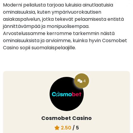
Moderni pelialusta tarjoaa lukuisia ainutlaatuisia
ominaisuuksia, kuten ympärivuorokautisen
asiakaspalvelun, jotka tekevät pelaamisesta entistä
jännittävämpää ja monipuolisempaa.
Arvostelussamme kerromme tarkemmin näistä
ominaisuuksista ja arvioimme, kuinka hyvin Cosmobet
Casino sopii suomalaispelaajille.
4
Cosmobet Casino
2.50
/ 5