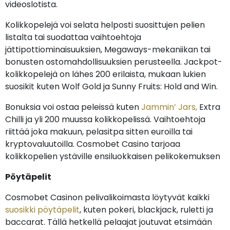
videoslotista.
Kolikkopelejä voi selata helposti suosittujen pelien
listalta tai suodattaa vaihtoehtoja
jättipottiominaisuuksien, Megaways-mekaniikan tai
bonusten ostomahdollisuuksien perusteella. Jackpot-
kolikkopelejä on lähes 200 erilaista, mukaan lukien
suosikit kuten Wolf Gold ja Sunny Fruits: Hold and Win.
Bonuksia voi ostaa peleissä kuten
Jammin’ Jars,
Extra
Chilli ja yli 200 muussa kolikkopelissä. Vaihtoehtoja
riittää joka makuun, pelasitpa sitten euroilla tai
kryptovaluutoilla. Cosmobet Casino tarjoaa
kolikkopelien ystäville ensiluokkaisen pelikokemuksen
Pöytäpelit
Cosmobet Casinon pelivalikoimasta löytyvät kaikki
suosikki pöytäpelit
, kuten pokeri, blackjack, ruletti ja
baccarat. Tällä hetkellä pelaajat joutuvat etsimään