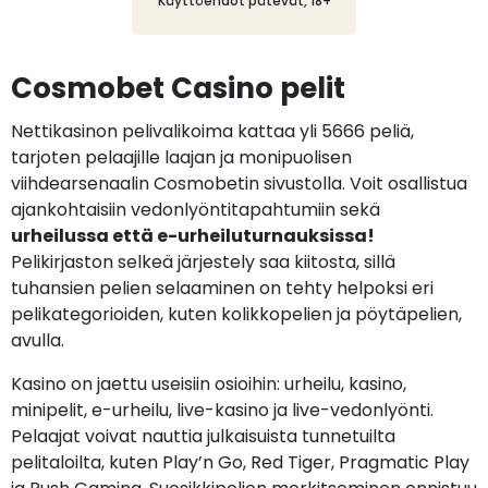
Käyttöehdot pätevät, 18+
Cosmobet Casino pelit
Nettikasinon pelivalikoima kattaa yli 5666 peliä,
tarjoten pelaajille laajan ja monipuolisen
viihdearsenaalin Cosmobetin sivustolla. Voit osallistua
ajankohtaisiin vedonlyöntitapahtumiin sekä
urheilussa että e-urheiluturnauksissa!
Pelikirjaston selkeä järjestely saa kiitosta, sillä
tuhansien pelien selaaminen on tehty helpoksi eri
pelikategorioiden, kuten kolikkopelien ja pöytäpelien,
avulla.
Kasino on jaettu useisiin osioihin: urheilu, kasino,
minipelit, e-urheilu, live-kasino ja live-vedonlyönti.
Pelaajat voivat nauttia julkaisuista tunnetuilta
pelitaloilta, kuten Play’n Go, Red Tiger, Pragmatic Play