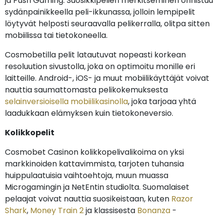
ja Push Gaming. Suosikkipelien merkitseminen onnistuu
sydänpainikkeella peli-ikkunassa, jolloin lempipelit
löytyvät helposti seuraavalla pelikerralla, olitpa sitten
mobiilissa tai tietokoneella.
Cosmobetilla pelit latautuvat nopeasti korkean
resoluution sivustolla, joka on optimoitu monille eri
laitteille. Android-, iOS- ja muut mobiilikäyttäjät voivat
nauttia saumattomasta pelikokemuksesta
selainversioisella mobiilikasinolla
, joka tarjoaa yhtä
laadukkaan elämyksen kuin tietokoneversio.
Kolikkopelit
Cosmobet Casinon kolikkopelivalikoima on yksi
markkinoiden kattavimmista, tarjoten tuhansia
huippulaatuisia vaihtoehtoja, muun muassa
Microgamingin ja NetEntin studiolta. Suomalaiset
pelaajat voivat nauttia suosikeistaan, kuten
Razor
Shark
,
Money Train 2
ja klassisesta
Bonanza
-