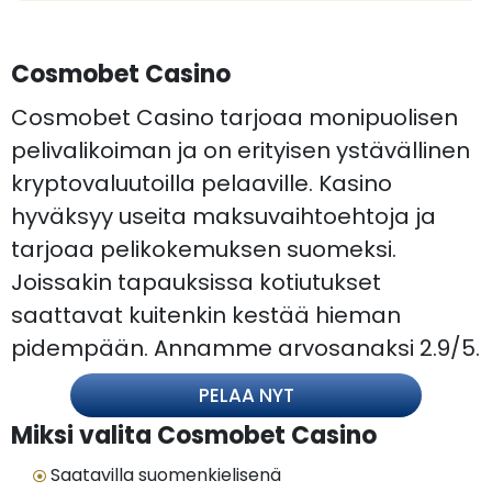
Cosmobet Casino
Cosmobet Casino tarjoaa monipuolisen
pelivalikoiman ja on erityisen ystävällinen
kryptovaluutoilla pelaaville. Kasino
hyväksyy useita maksuvaihtoehtoja ja
tarjoaa pelikokemuksen suomeksi.
Joissakin tapauksissa kotiutukset
saattavat kuitenkin kestää hieman
pidempään. Annamme arvosanaksi 2.9/5.
PELAA NYT
Miksi valita Cosmobet Casino
Saatavilla suomenkielisenä